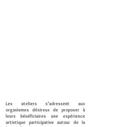
cultures
sensibiliser des jeunes et
adultes immigrants non
francophones
favoriser la rencontre entre
les citoyens et les artistes
travailler en réseau avec
d’autres organismes de votre
territoire, etc.
Les ateliers s’adressent aux
organismes désireux de proposer à
leurs bénéficiaires une expérience
artistique participative autour de la